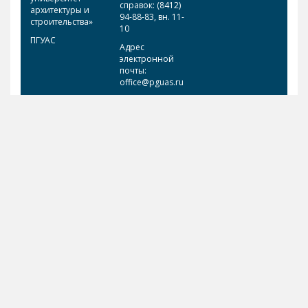
справок: (8412)
архитектуры и
94-88-83, вн. 11-
строительства»
10
ПГУАС
Адрес
электронной
почты:
office@pguas.ru