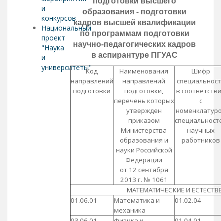
подготовки высшего
и
образования - подготовки
конкурсов
кадров высшей квалификации
Национальный
по программам подготовки
проект
научно-педагогических кадров
"Наука
в аспирантуре ПГУАС
и
университеты"
Код
Наименования
Шифр
направлений
направлений
специальност
подготовки
подготовки,
в соответств
перечень которых
с
утвержден
номенклатур
приказом
специальност
Министерства
научных
образования и
работников
науки Российской
Федерации
от 12 сентября
2013 г. № 1061
МАТЕМАТИЧЕСКИЕ И ЕСТЕСТВ
01.06.01
Математика и
01.02.04
механика
03.06.01
Физика и
01.04.01