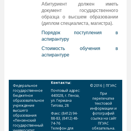
Абитуриент должен иметь
документ государственного
образца о высшем образовании
(диплом специалиста, магистра).
Порядок поступления в
аспирантуру
Стоимость обучения в
аспирантуре
Контакты:
Федеральное
© 2016 | ПГУАС
государственное
Почтовый адрес:
При
бюджетное
440028, г. Пенза,
перепечатке
образовательное
ул. Германа
текстовой
учреждение
Титова, 28
информации и
высшего
Факс: (8412) 94-
фотографий
образования
88-83, (8412) 48-
ссылка на сайт
«Пензенский
74-76
ПГУАС
государственный
Телефон для
обязательна.
университет