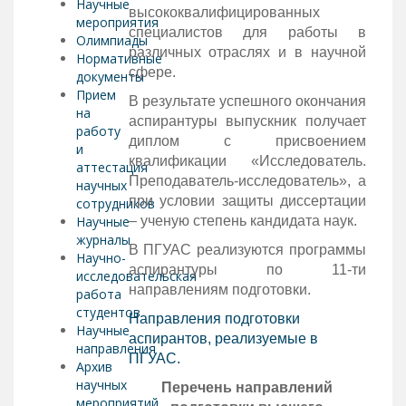
Научные
высококвалифицированных
мероприятия
специалистов для работы в
Олимпиады
различных отраслях и в научной
Нормативные
сфере.
документы
Прием
В результате успешного окончания
на
аспирантуры выпускник получает
работу
диплом с присвоением
и
квалификации «Исследователь.
аттестация
Преподаватель-исследователь», а
научных
при условии защиты диссертации
сотрудников
Научные
– ученую степень кандидата наук.
журналы
В ПГУАС реализуются программы
Научно-
аспирантуры по 11-ти
исследовательская
направлениям подготовки.
работа
студентов
Направления подготовки
Научные
аспирантов, реализуемые в
направления
ПГУАС.
Архив
научных
Перечень направлений
мероприятий