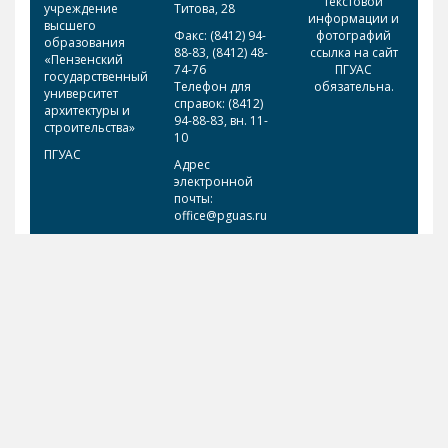
текстовой
учреждение
Титова, 28
информации и
высшего
Факс: (8412) 94-
фотографий
образования
88-83, (8412) 48-
ссылка на сайт
«Пензенский
74-76
ПГУАС
государственный
Телефон для
обязательна.
университет
справок: (8412)
архитектуры и
94-88-83, вн. 11-
строительства»
10
ПГУАС
Адрес
электронной
почты:
office@pguas.ru